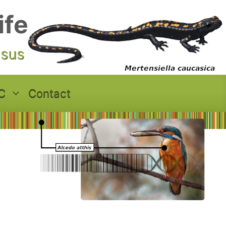
ife
asus
C
Contact